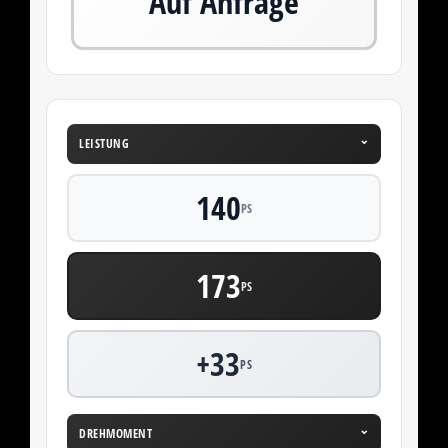
Auf Anfrage
⌄
LEISTUNG
140
PS
173
PS
+33
PS
⌄
DREHMOMENT