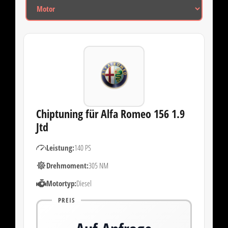
Chiptuning für Alfa Romeo 156 1.9
Jtd
Leistung:
140 PS
Drehmoment:
305 NM
Motortyp:
Diesel
PREIS