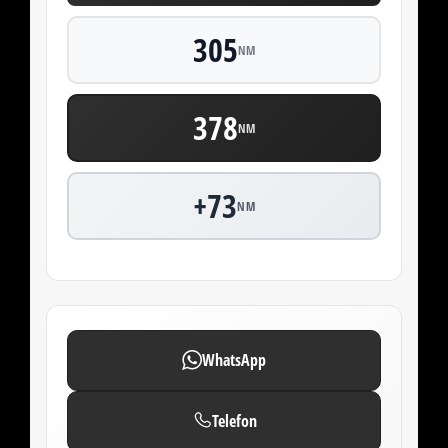
305
NM
378
NM
+73
NM
WhatsApp
Telefon