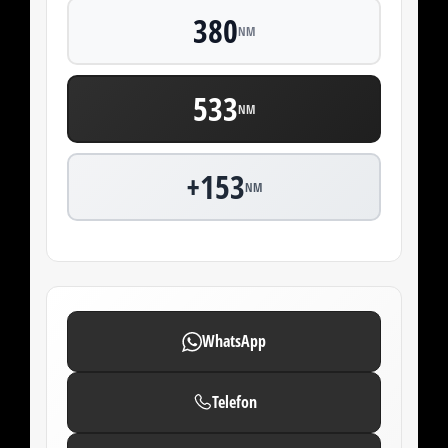
380
NM
533
NM
+153
NM
WhatsApp
Telefon