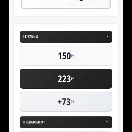
⌄
LEISTUNG
150
PS
223
PS
+73
PS
⌄
DREHMOMENT