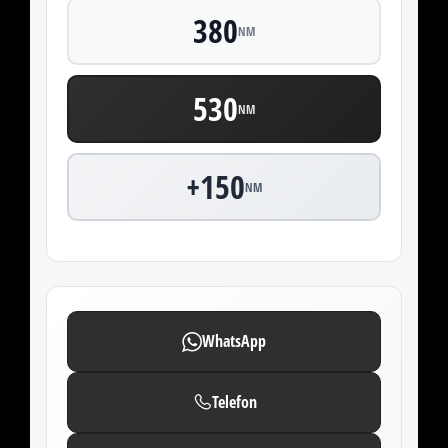
380
NM
530
NM
+150
NM
WhatsApp
Telefon