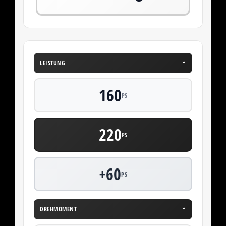
⌄
LEISTUNG
160
PS
220
PS
+60
PS
⌄
DREHMOMENT