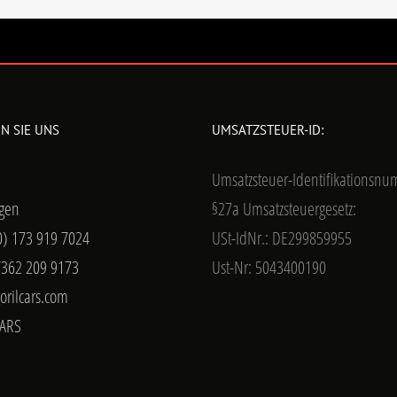
N SIE UNS
UMSATZSTEUER-ID:
Umsatzsteuer-Identifikationsn
gen
§27a Umsatzsteuergesetz:
0) 173 919 7024
USt-IdNr.: DE299859955
7362 209 9173
Ust-Nr: 5043400190
orilcars.com
ARS