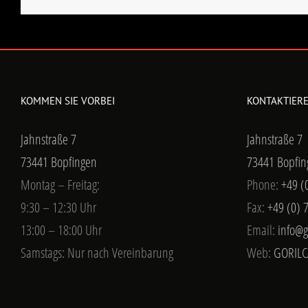
KOMMEN SIE VORBEI
KONTAKTIERE
Jahnstraße 7
Jahnstraße 7
73441 Bopfingen
73441 Bopfin
Montag – Freitag:
Phone:
+49 (
9:30 – 12:30 Uhr
Fax:
+49 (0) 
13:00 – 18:00 Uhr
Email:
info@g
Samstags: Nur nach Vereinbarung
Web:
GORILC