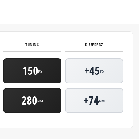
TUNING
DIFFERENZ
150
+45
PS
PS
280
+74
NM
NM