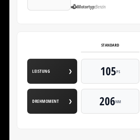
Motortyp:
Benzin
STANDARD
105
LEISTUNG
❯
PS
206
DREHMOMENT
❯
NM