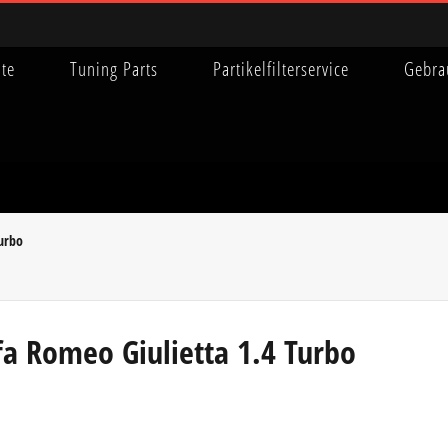
ite
Tuning Parts
Partikelfilterservice
Gebra
Turbo
fa Romeo Giulietta 1.4 Turbo