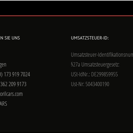
N SIE UNS
UMSATZSTEUER-ID:
Umsatzsteuer-Identifikationsn
gen
§27a Umsatzsteuergesetz:
0) 173 919 7024
USt-IdNr.: DE299859955
7362 209 9173
Ust-Nr: 5043400190
orilcars.com
ARS