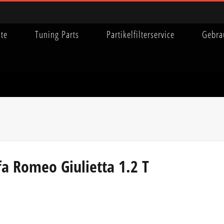
ite
Tuning Parts
Partikelfilterservice
Gebra
fa Romeo Giulietta 1.2 T