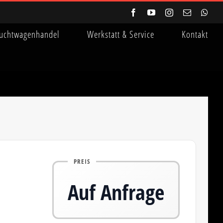
Facebook
YouTube
Instagram
E-
Wha
Mail
uchtwagenhandel
Werkstatt & Service
Kontakt
PREIS
Auf Anfrage