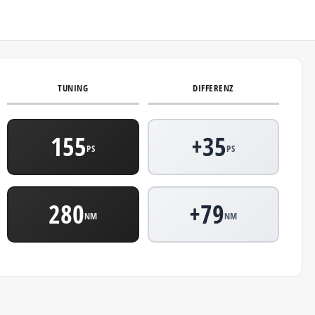
TUNING
DIFFERENZ
155
+35
PS
PS
280
+79
NM
NM