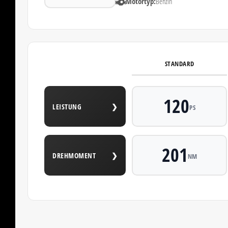
Motortyp:
Benzin
STANDARD
120
LEISTUNG
❯
PS
201
DREHMOMENT
❯
NM