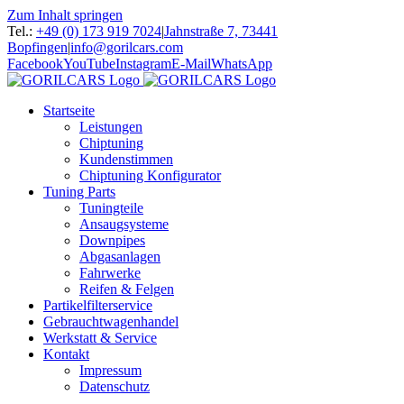
Zum Inhalt springen
Tel.:
+49 (0) 173 919 7024
|
Jahnstraße 7, 73441
Bopfingen
|
info@gorilcars.com
Facebook
YouTube
Instagram
E-Mail
WhatsApp
Startseite
Leistungen
Chiptuning
Kundenstimmen
Chiptuning Konfigurator
Tuning Parts
Tuningteile
Ansaugsysteme
Downpipes
Abgasanlagen
Fahrwerke
Reifen & Felgen
Partikelfilterservice
Gebrauchtwagenhandel
Werkstatt & Service
Kontakt
Impressum
Datenschutz