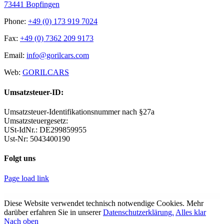
73441 Bopfingen
Phone:
+49 (0) 173 919 7024
Fax:
+49 (0) 7362 209 9173
Email:
info@gorilcars.com
Web:
GORILCARS
Umsatzsteuer-ID:
Umsatzsteuer-Identifikationsnummer nach §27a
Umsatzsteuergesetz:
USt-IdNr.: DE299859955
Ust-Nr: 5043400190
Folgt uns
Page load link
WordPress Archive
MainWP Buddy
MainWP Clean and Lock
MainWP Client Reports
MainWP Clone
MainWP Code Snippets
MainWP Comments
MainWP Favorites
MainWP File Uploader
MainWP Google Analytics Extension
MainWP iThemes Security
Diese Website verwendet technisch notwendige Cookies. Mehr
darüber erfahren Sie in unserer
Datenschutzerklärung.
Alles klar
Nach oben