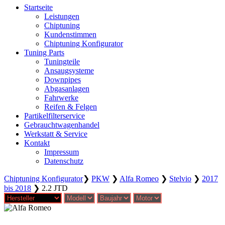
Startseite
Leistungen
Chiptuning
Kundenstimmen
Chiptuning Konfigurator
Tuning Parts
Tuningteile
Ansaugsysteme
Downpipes
Abgasanlagen
Fahrwerke
Reifen & Felgen
Partikelfilterservice
Gebrauchtwagenhandel
Werkstatt & Service
Kontakt
Impressum
Datenschutz
Chiptuning Konfigurator
❯
PKW
❯
Alfa Romeo
❯
Stelvio
❯
2017
bis 2018
❯
2.2 JTD