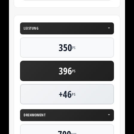
⌄
LEISTUNG
350
PS
396
PS
+46
PS
⌄
DREHMOMENT