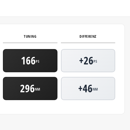
TUNING
DIFFERENZ
166
+26
PS
PS
296
+46
NM
NM