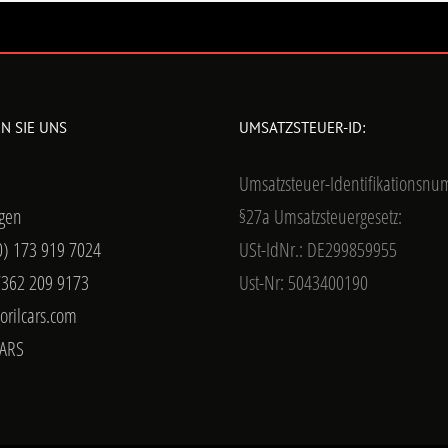
N SIE UNS
UMSATZSTEUER-ID:
Umsatzsteuer-Identifikationsn
gen
§27a Umsatzsteuergesetz:
0) 173 919 7024
USt-IdNr.: DE299859955
7362 209 9173
Ust-Nr: 5043400190
orilcars.com
ARS