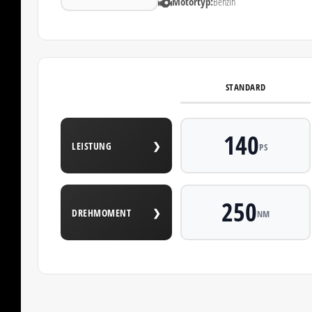
Motortyp:
Benzin
STANDARD
140
LEISTUNG
❯
PS
250
DREHMOMENT
❯
NM