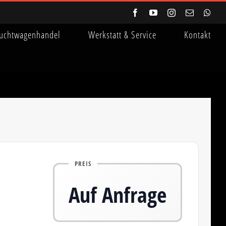
Facebook
YouTube
Instagram
E-
Wha
Mail
uchtwagenhandel
Werkstatt & Service
Kontakt
PREIS
Auf Anfrage