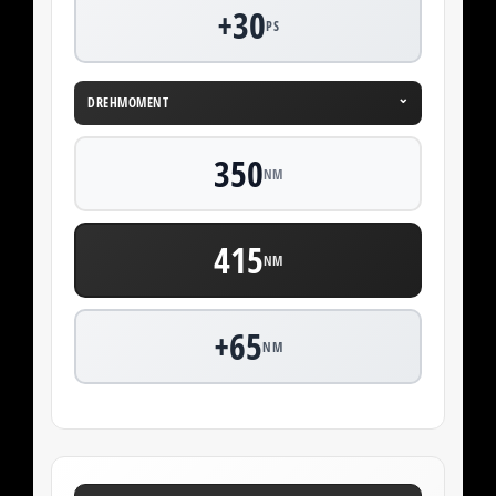
+30
PS
⌄
DREHMOMENT
350
NM
415
NM
+65
NM