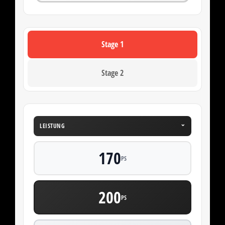
Stage 1
Stage 2
⌄
LEISTUNG
170
PS
200
PS