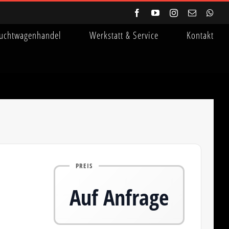
Facebook
YouTube
Instagram
E-
Wha
Mail
uchtwagenhandel
Werkstatt & Service
Kontakt
PREIS
Auf Anfrage