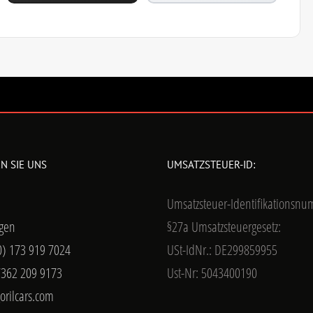
N SIE UNS
UMSATZSTEUER-ID:
Umsatzsteuer-Identifikationsn
gen
§27a Umsatzsteuergesetz:
0) 173 919 7024
USt-IdNr.: DE299859955
7362 209 9173
Ust-Nr: 5043400190
orilcars.com