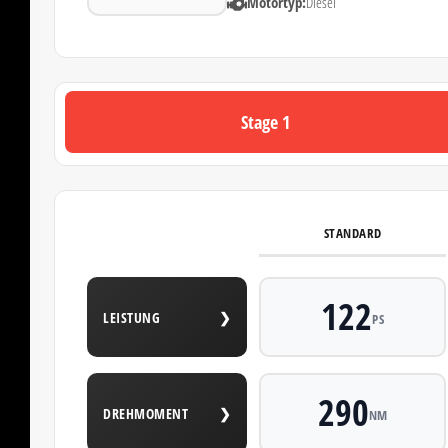
Motortyp:
Diesel
Stage 1
STANDARD
122
LEISTUNG
❯
PS
290
DREHMOMENT
❯
NM