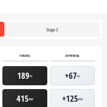
Stage 2
TUNING
DIFFERENZ
189
+67
PS
PS
415
+125
NM
NM