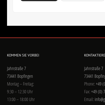
KOMMEN SIE VORBEI
KONTAKTIERE
Jahnstraße 7
Jahnstraße 7
73441 Bopfingen
73441 Bopfin
Montag – Freitag:
Phone:
+49 (
9:30 – 12:30 Uhr
Fax:
+49 (0) 
13:00 – 18:00 Uhr
Email:
info@g