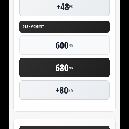
+48
PS
⌄
DREHMOMENT
600
NM
680
NM
+80
NM