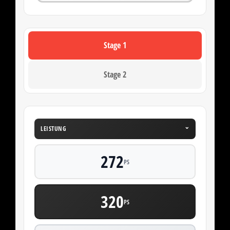
Stage 1
Stage 2
⌄
LEISTUNG
272
PS
320
PS