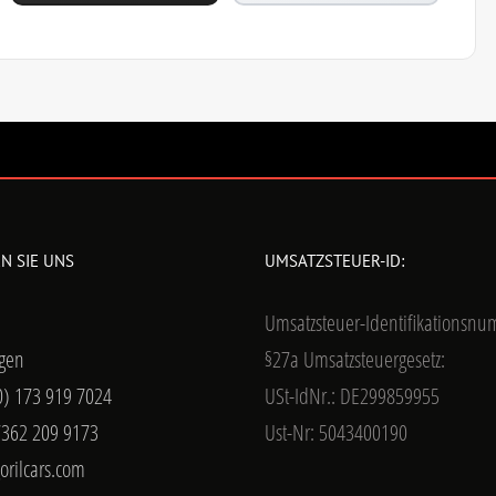
N SIE UNS
UMSATZSTEUER-ID:
Umsatzsteuer-Identifikationsn
gen
§27a Umsatzsteuergesetz:
0) 173 919 7024
USt-IdNr.: DE299859955
7362 209 9173
Ust-Nr: 5043400190
orilcars.com