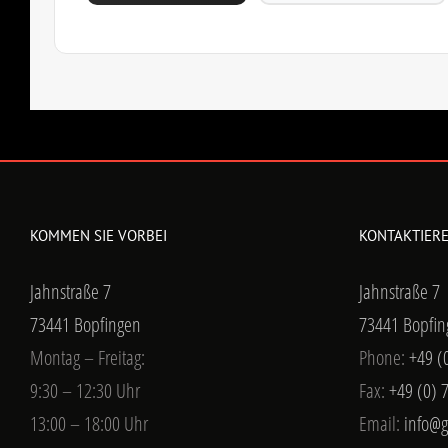
KOMMEN SIE VORBEI
KONTAKTIERE
Jahnstraße 7
Jahnstraße 7
73441 Bopfingen
73441 Bopfin
Montag – Freitag:
Phone:
+49 (
9:30 – 12:30 Uhr
Fax:
+49 (0) 
13:00 – 18:00 Uhr
Email:
info@g