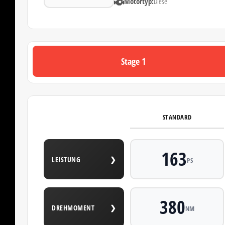
Motortyp:
Diesel
Stage 1
STANDARD
163
LEISTUNG
❯
PS
380
DREHMOMENT
❯
NM