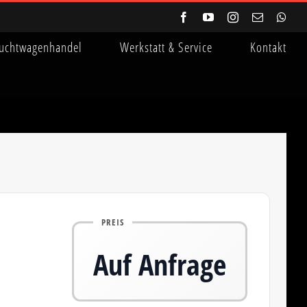
Facebook
YouTube
Instagram
E-
Wha
Mail
uchtwagenhandel
Werkstatt & Service
Kontakt
PREIS
Auf Anfrage