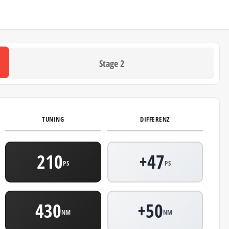
Stage 2
TUNING
DIFFERENZ
210
+47
PS
PS
430
+50
NM
NM