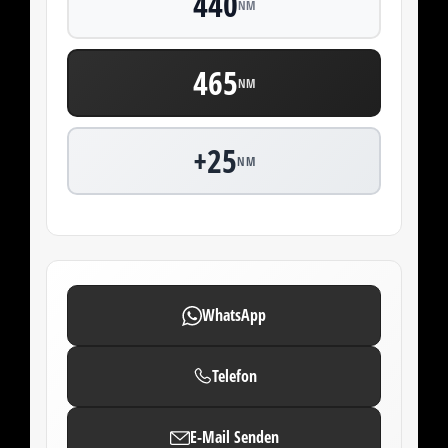
440
NM
465
NM
+25
NM
WhatsApp
Telefon
E-Mail Senden