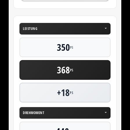
⌄
LEISTUNG
350
PS
368
PS
+18
PS
⌄
DREHMOMENT