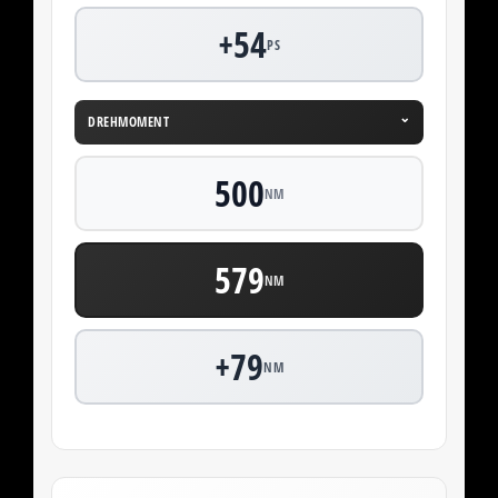
+54
PS
⌄
DREHMOMENT
500
NM
579
NM
+79
NM