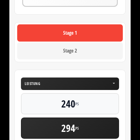
Stage 1
Stage 2
⌄
LEISTUNG
240
PS
294
PS