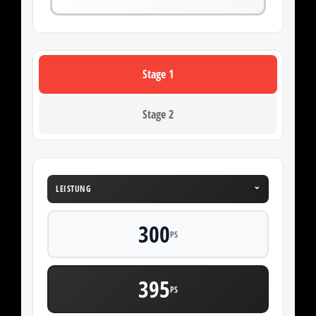
Stage 1
Stage 2
⌄
LEISTUNG
300
PS
395
PS