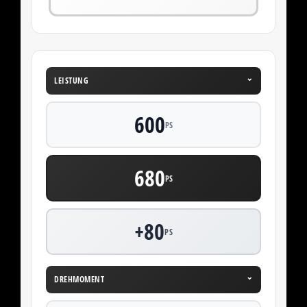
⌄
LEISTUNG
600
PS
680
PS
+80
PS
⌄
DREHMOMENT