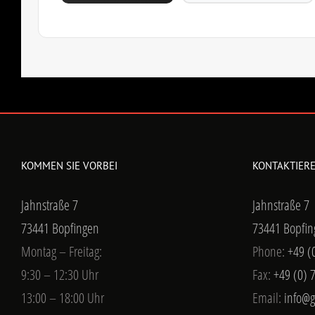
KOMMEN SIE VORBEI
KONTAKTIERE
Jahnstraße 7
Jahnstraße 7
73441 Bopfingen
73441 Bopfin
Montag – Freitag:
Phone:
+49 (
9:30 – 12:30 Uhr
Fax:
+49 (0) 
13:00 – 18:00 Uhr
Email:
info@g