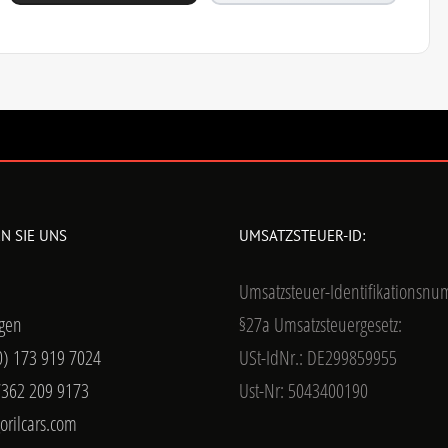
N SIE UNS
UMSATZSTEUER-ID:
Umsatzsteuer-Identifikationsn
gen
§27a Umsatzsteuergesetz:
0) 173 919 7024
USt-IdNr.: DE299859955
7362 209 9173
Ust-Nr: 5043400190
orilcars.com