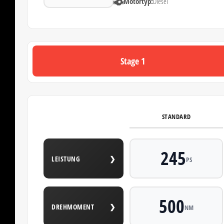
Motortyp:
Diesel
Stage 1
STANDARD
245
LEISTUNG
❯
PS
500
DREHMOMENT
❯
NM