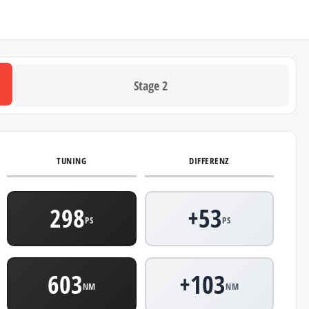
Stage 2
TUNING
DIFFERENZ
298
+53
PS
PS
603
+103
NM
NM