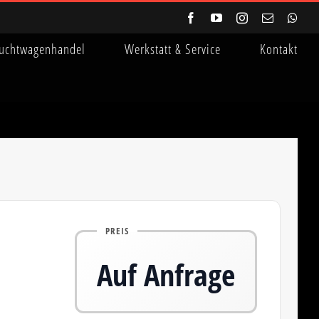
Facebook
YouTube
Instagram
E-
Wha
Mail
uchtwagenhandel
Werkstatt & Service
Kontakt
PREIS
Auf Anfrage