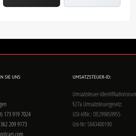
N SIE UNS
UMSATZSTEUER-ID:
Umsatzsteuer-Identifikationsn
gen
§27a Umsatzsteuergesetz:
0) 173 919 7024
USt-IdNr.: DE299859955
7362 209 9173
Ust-Nr: 5043400190
orilcars.com