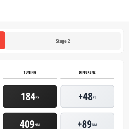
Stage 2
TUNING
DIFFERENZ
184
+48
PS
PS
409
+89
NM
NM