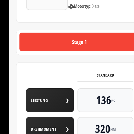
Motortyp:
Diesel
Stage 1
STANDARD
136
LEISTUNG
❯
PS
320
DREHMOMENT
❯
NM