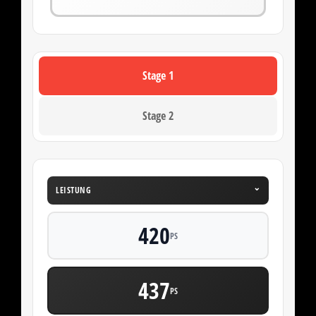
Stage 1
Stage 2
⌄
LEISTUNG
420
PS
437
PS