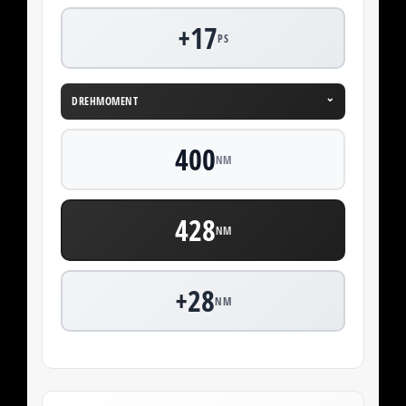
+17
PS
⌄
DREHMOMENT
400
NM
428
NM
+28
NM