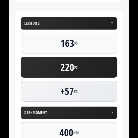
⌄
LEISTUNG
163
PS
220
PS
+57
PS
⌄
DREHMOMENT
400
NM