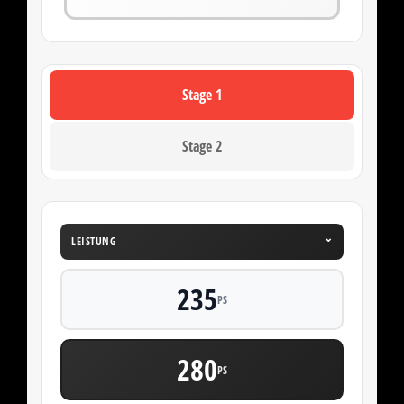
Stage 1
Stage 2
⌄
LEISTUNG
235
PS
280
PS