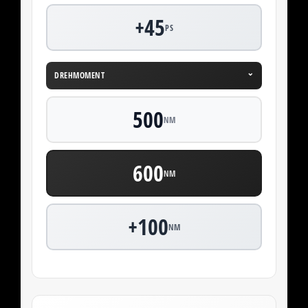
+45
PS
⌄
DREHMOMENT
500
NM
600
NM
+100
NM