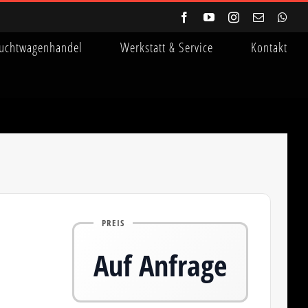
Facebook
YouTube
Instagram
E-
Wha
Mail
uchtwagenhandel
Werkstatt & Service
Kontakt
PREIS
Auf Anfrage