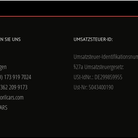
N SIE UNS
UMSATZSTEUER-ID:
Umsatzsteuer-Identifikationsn
gen
§27a Umsatzsteuergesetz:
0) 173 919 7024
USt-IdNr.: DE299859955
7362 209 9173
Ust-Nr: 5043400190
orilcars.com
ARS