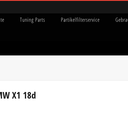
ite
Tuning Parts
Partikelfilterservice
Gebra
BMW X1 18d