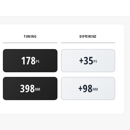
TUNING
DIFFERENZ
178
+35
PS
PS
398
+98
NM
NM