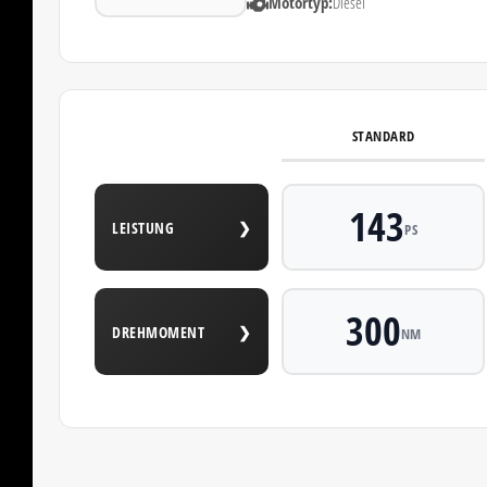
Motortyp:
Diesel
STANDARD
143
LEISTUNG
❯
PS
300
DREHMOMENT
❯
NM