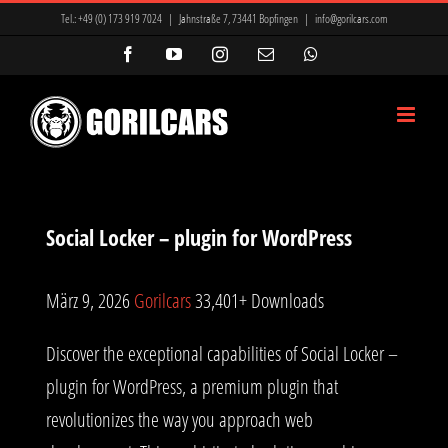
Zum
Tel.:
+49 (0) 173 919 7024
|
Jahnstraße 7, 73441 Bopfingen
|
info@gorilcars.com
Inhalt
Facebook
YouTube
Instagram
E-
WhatsApp
Mail
springen
Social Locker – plugin for WordPress
März 9, 2026
Gorilcars
33,401+ Downloads
Discover the exceptional capabilities of Social Locker –
plugin for WordPress, a premium plugin that
revolutionizes the way you approach web