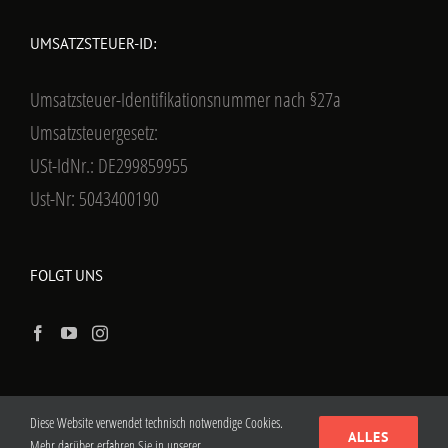
UMSATZSTEUER-ID:
Umsatzsteuer-Identifikationsnummer nach §27a
Umsatzsteuergesetz:
USt-IdNr.: DE299859955
Ust-Nr: 5043400190
FOLGT UNS
Diese Website verwendet technisch notwendige Cookies.
ALLES
Mehr darüber erfahren Sie in unserer