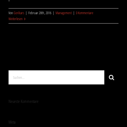
Von
Gorilcars
|
Februar 28th, 2016
|
Management
|
0 Kommentare
Weiterlesen
Suche
nach:
Neueste Kommentare
Meta