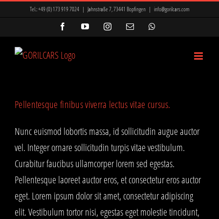
Zum
Tel.:
+49 (0) 173 919 7024
|
Jahnstraße 7, 73441 Bopfingen
|
info@gorilcars.com
Inhalt
Facebook
YouTube
Instagram
E-
WhatsApp
Mail
springen
Pellentesque finibus viverra lectus vitae cursus.
Nunc euismod lobortis massa, id sollicitudin augue auctor
vel. Integer ornare sollicitudin turpis vitae vestibulum.
Curabitur faucibus ullamcorper lorem sed egestas.
Pellentesque laoreet auctor eros, et consectetur eros auctor
eget. Lorem ipsum dolor sit amet, consectetur adipiscing
elit. Vestibulum tortor nisi, egestas eget molestie tincidunt,